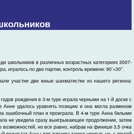
школьников
реди школьников в различных возрастных категориях 2007-
а, игралось по две партии, контроль времени: 90’+30″.
мали участие две юные шахматистки из нашего региона:
годов рождения в 3-м туре играла черными на 1-й доске с
ьбе Анне удалось уравнять позицию и она могла разменом
ла ошибочный план и проиграла. В 4-м туре Анна белыми
чала не увидела сразу выигрывающее продолжение, затем
 возможностей, но все равно, набрав на финише 3,5 очка
ный результат Анны для турнира такого уровня, но, с другой