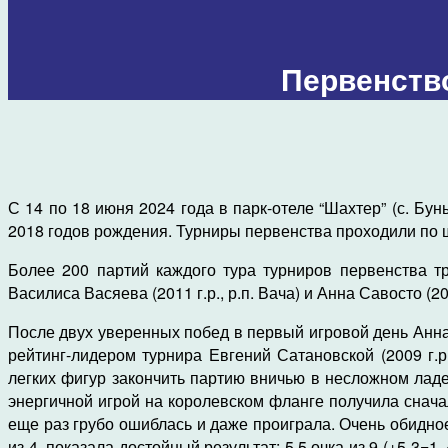
Первенств
С 14 по 18 июня 2024 года в парк-отеле “Шахтер” (с. Бу
2018 годов рождения. Турниры первенства проходили по шв
Более 200 партий каждого тура турниров первенства т
Василиса Васяева (2011 г.р., р.п. Вача) и Анна Савосто (200
После двух уверенных побед в первый игровой день Анна 
рейтинг-лидером турнира Евгений Сатановской (2009 г.р
легких фигур закончить партию вничью в несложном лад
энергичной игрой на королевском фланге получила снач
еще раз грубо ошиблась и даже проиграла. Очень обидно
из 4, показала достойный результат: 5,5 очка из 9 (+5-3=1