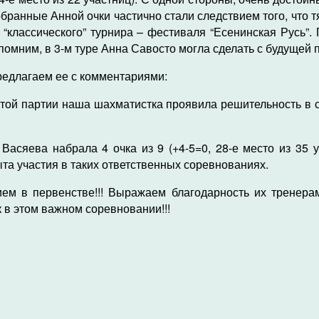
бранные Анной очки частично стали следствием того, что 
 “классического” турнира – фестиваля “Есенинская Русь”.
апомним, в 3-м туре Анна Савосто могла сделать с будущей
редлагаем ее с комментариями:
 этой партии наша шахматистка проявила решительность в с
асяева набрала 4 очка из 9 (+4-5=0, 28-е место из 35 
ыта участия в таких ответственных соревнованиях.
ем в первенстве!!! Выражаем благодарность их тренер
в этом важном соревновании!!!