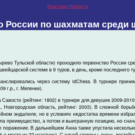
Рубрики
Классика
Новости
о России по шахматам среди 
нырево Тульской области) проходило первенство России с
ейцарской системе в 9 туров, в день, кроме последнего тур
ранслировались через систему idChess. В турнире прини
9 г.р., г. Меленки).
Савосто (рейтинг: 1802) в турнире для девушек 2009-2010 
., Новгородская область, рейтинг: 2003). В сложной бор
ейном эндшпиле, но в условиях недостатка времени избра
ала преимущество, а потом и выигранную позицию, но сна
е поражение. В дальнейшем Анна также упустила несколько
, 4-е место из 22 участниц). С одной стороны, очень достой