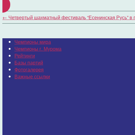
←
Четвертый шахматный фестиваль “Есенинская Русь” в 
Чемпионы мира
Чемпионы г. Мурома
Рейтинги
Базы партий
Фотогалерея
Важные ссылки