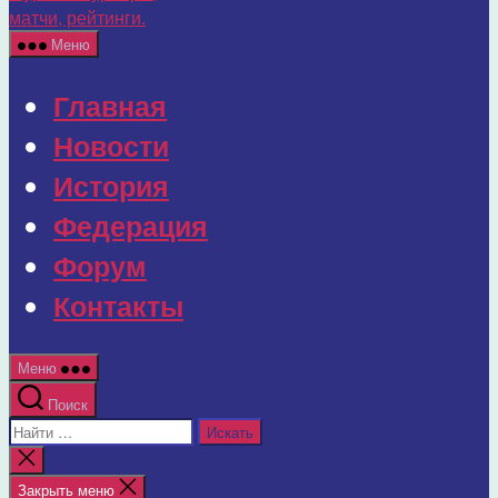
г.
Мурома:
Меню
турниры,
матчи,
Главная
рейтинги.
Новости
История
Федерация
Форум
Контакты
Меню
Поиск
Поиск:
Закрыть
поиск
Закрыть меню