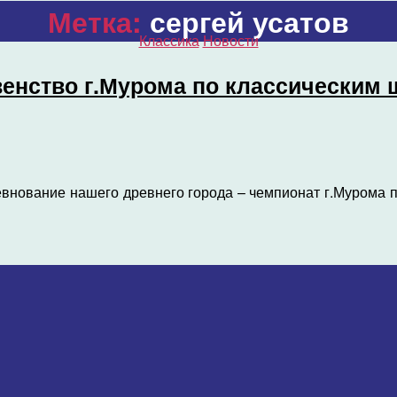
Метка:
сергей усатов
Рубрики
Классика
Новости
венство г.Мурома по классическим
внование нашего древнего города – чемпионат г.Мурома п