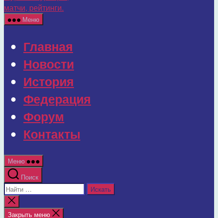
г.
Мурома:
Меню
турниры,
матчи,
Главная
рейтинги.
Новости
История
Федерация
Форум
Контакты
Меню
Поиск
Поиск:
Закрыть
поиск
Закрыть меню