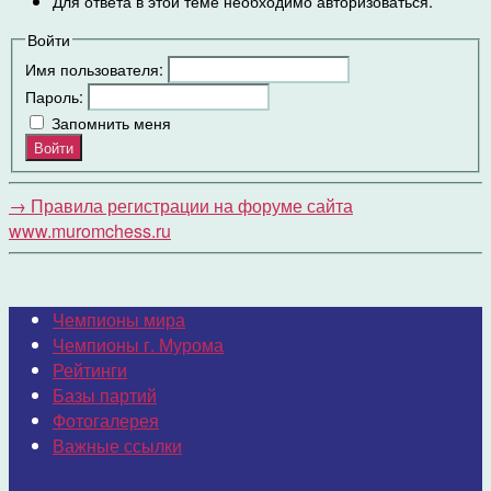
Для ответа в этой теме необходимо авторизоваться.
Войти
Имя пользователя:
Пароль:
Запомнить меня
Войти
→
Правила регистрации на форуме сайта
www.muromchess.ru
Чемпионы мира
Чемпионы г. Мурома
Рейтинги
Базы партий
Фотогалерея
Важные ссылки