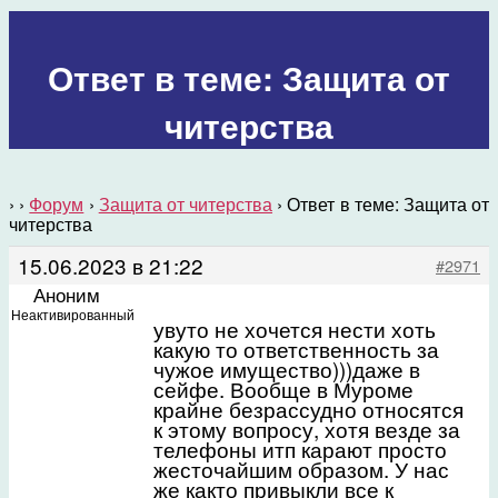
Ответ в теме: Защита от
читерства
›
›
Форум
›
Защита от читерства
›
Ответ в теме: Защита от
читерства
15.06.2023 в 21:22
#2971
Аноним
Неактивированный
увуто не хочется нести хоть
какую то ответственность за
чужое имущество)))даже в
сейфе. Вообще в Муроме
крайне безрассудно относятся
к этому вопросу, хотя везде за
телефоны итп карают просто
жесточайшим образом. У нас
же както привыкли все к