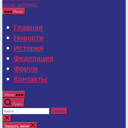
г.
Мурома:
Меню
турниры,
матчи,
Главная
рейтинги.
Новости
История
Федерация
Форум
Контакты
Меню
Поиск
Поиск:
Закрыть
поиск
Закрыть меню