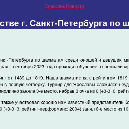
Рубрики
Классика
Новости
стве г. Санкт-Петербурга по
анкт-Петербурга по шахматам среди юношей и девушек, ма
торая с сентября 2023 года проходит обучение в специализ
нг от 1439 до 1819. Наша шахматистка с рейтингом 1819
и в первую четверку. Турнир для Ярославы сложился неуд
динолично заняла 3-е место, набрав 3 очка из 6 (+3-3=0, ре
т также участвовал хорошо нам известный представитель 
из 9 (+3-3=3, рейтинг-перформанс: 2004) занял 6-е место из 10