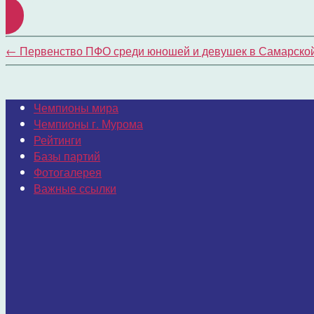
←
Первенство ПФО среди юношей и девушек в Самарской
Чемпионы мира
Чемпионы г. Мурома
Рейтинги
Базы партий
Фотогалерея
Важные ссылки